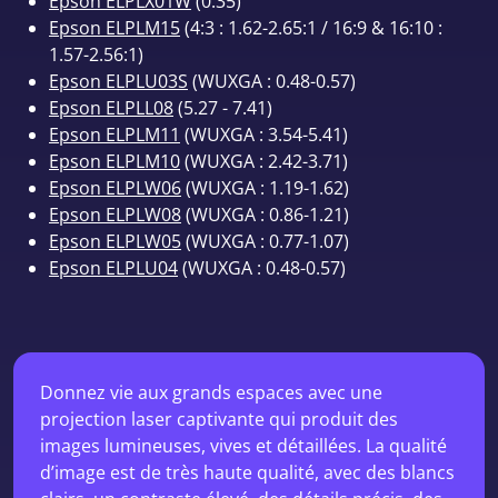
Epson ELPLX01W
(0.35)
Epson ELPLM15
(4:3 : 1.62-2.65:1 / 16:9 & 16:10 :
1.57-2.56:1)
Epson ELPLU03S
(WUXGA : 0.48-0.57)
Epson ELPLL08
(5.27 - 7.41)
Epson ELPLM11
(WUXGA : 3.54-5.41)
Epson ELPLM10
(WUXGA : 2.42-3.71)
Epson ELPLW06
(WUXGA : 1.19-1.62)
Epson ELPLW08
(WUXGA : 0.86-1.21)
Epson ELPLW05
(WUXGA : 0.77-1.07)
Epson ELPLU04
(WUXGA : 0.48-0.57)
Donnez vie aux grands espaces avec une
projection laser captivante qui produit des
images lumineuses, vives et détaillées. La qualité
d’image est de très haute qualité, avec des blancs