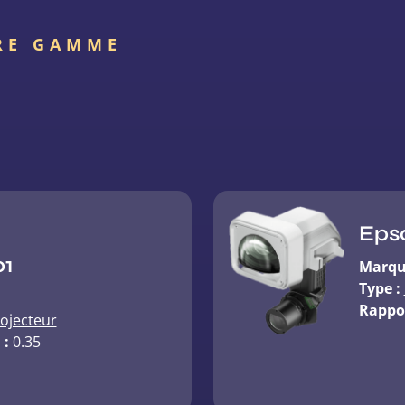
RE GAMME
Eps
01
Marqu
Type :
Rappor
ojecteur
 :
0.35