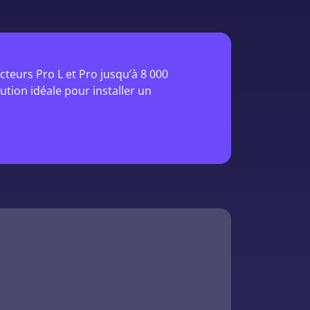
teurs Pro L et Pro jusqu’à 8 000
ution idéale pour installer un