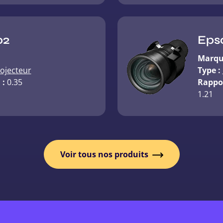
Eps
02
Marqu
Type :
ojecteur
Rappor
 :
0.35
1.21
Voir tous nos produits