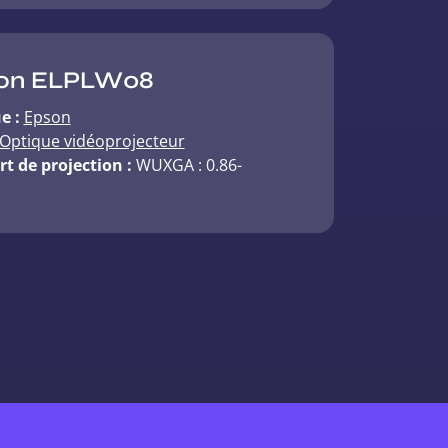
on ELPLW08
e :
Epson
Optique vidéoprojecteur
t de projection :
WUXGA : 0.86-