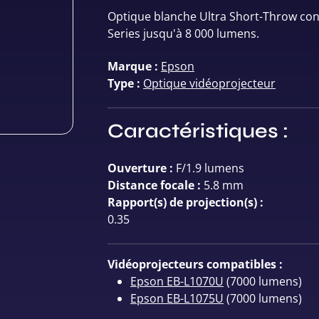
Optique blanche Ultra Short-Throw conç
Series jusqu'à 8 000 lumens.
Marque :
Epson
Type :
Optique vidéoprojecteur
Caractéristiques :
Ouverture :
F/1.9 lumens
Distance focale :
5.8 mm
Rapport(s) de projection(s) :
0.35
Vidéoprojecteurs compatibles :
Epson EB-L1070U
(7000 lumens)
Epson EB-L1075U
(7000 lumens)