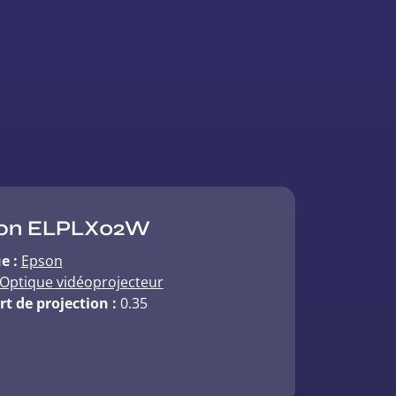
on ELPLX02W
e :
Epson
Optique vidéoprojecteur
t de projection :
0.35