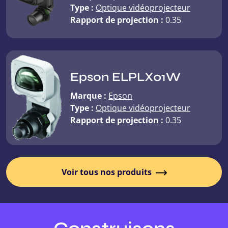
Type :
Optique vidéoprojecteur
Rapport de projection :
0.35
Epson ELPLX01W
Marque :
Epson
Type :
Optique vidéoprojecteur
Rapport de projection :
0.35
Voir tous nos produits