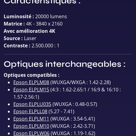
Caractéristiques :
Luminosité :
20000 lumens
Matrice :
4K - 3840 x 2160
Avec amélioration 4K
Source :
Laser
Contraste :
2.500.000 : 1
Optiques interchangeables :
Optiques compatibles :
Epson ELPLM08
(WUXGA/WXGA : 1.42-2.28)
Epson ELPLM15
(4:3 : 1.62-2.65:1 / 16:9 & 16:10 :
1.57-2.56:1)
Epson ELPLU03S
(WUXGA : 0.48-0.57)
Epson ELPLL08
(5.27 - 7.41)
Epson ELPLM11
(WUXGA : 3.54-5.41)
Epson ELPLM10
(WUXGA : 2.42-3.71)
Epson ELPLW06
(WUXGA : 1.19-1.62)